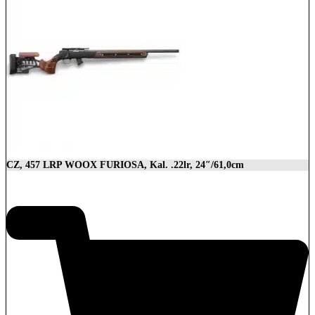
CZ, 457 LRP WOOX FURIOSA, Kal. .22lr, 24″/61,0cm
2.989,00
€