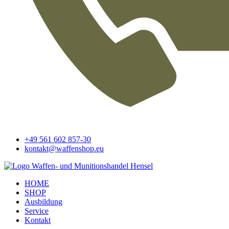
+49 561 602 857-30
kontakt@waffenshop.eu
HOME
SHOP
Ausbildung
Service
Kontakt