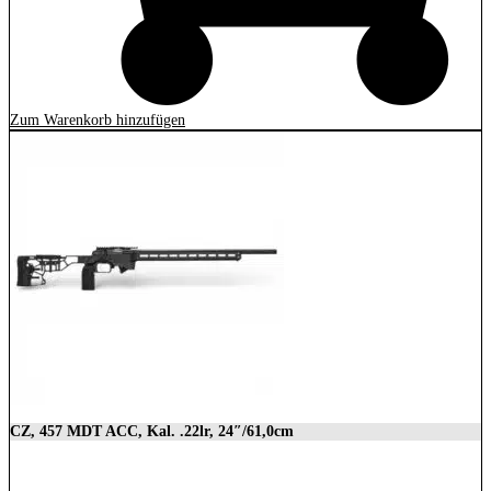
Zum Warenkorb hinzufügen
CZ, 457 MDT ACC, Kal. .22lr, 24″/61,0cm
2.849,00
€