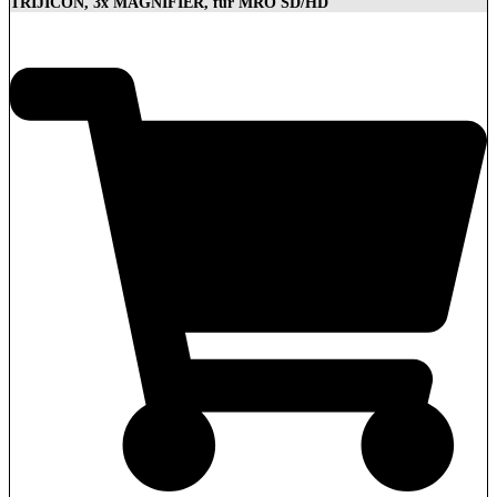
TRIJICON, 3x MAGNIFIER, für MRO SD/HD
629,00
€