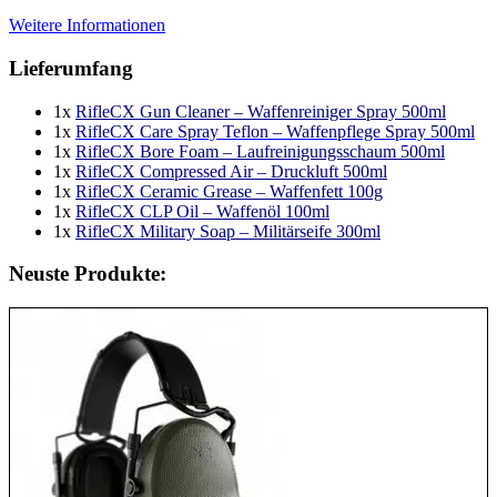
Weitere Informationen
Lieferumfang
1x
RifleCX Gun Cleaner – Waffenreiniger Spray 500ml
1x
RifleCX Care Spray Teflon – Waffenpflege Spray 500ml
1x
RifleCX Bore Foam – Laufreinigungsschaum 500ml
1x
RifleCX Compressed Air – Druckluft 500ml
1x
RifleCX Ceramic Grease – Waffenfett 100g
1x
RifleCX CLP Oil – Waffenöl 100ml
1x
RifleCX Military Soap – Militärseife 300ml
Neuste Produkte: